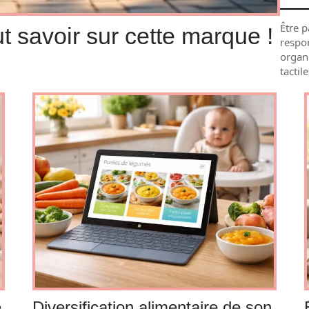
Être 
ut savoir sur cette marque !
respon
organi
tacti
é
Diversification alimentaire de son