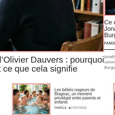
Ce 
Jon
Bur
FAMI
Jonat
 d’Olivier Dauvers : pourquoi
comme
 ce que cela signifie
Burgo
Les bébés nageurs de
Blagnac, un moment
privilégié entre parents et
enfants
FAMILLE
31/07/2026