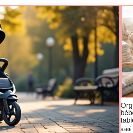
Org
béb
tabl
BÉBÉ