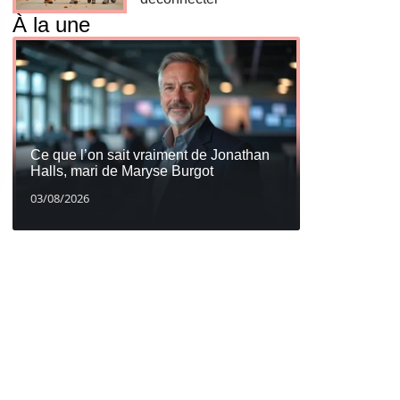
À la une
Ce que l’on sait vraiment de Jonathan
Halls, mari de Maryse Burgot
03/08/2026