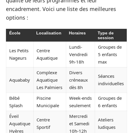
qualité de leurs programmes et leur
encadrement. Voici une liste des meilleures
options :
École
Localisation
Horaires
Type de
session
Lundi-
Groupes de
Les Petits
Centre
Vendredi
5 enfants
Nageurs
Aquatique
9h-18h
max
Complexe
Divers
Séances
Aquababy
Aquatique
créneaux
individuelles
Les Palmiers
dès 8h
Bébé
Piscine
Week-ends
Groupes de
Splash
Municipale
seulement
6 enfants
Éveil
Mercredi
Centre
Ateliers
Aquatique
et Samedi
Sportif
ludiques
Hyères
10h-12h