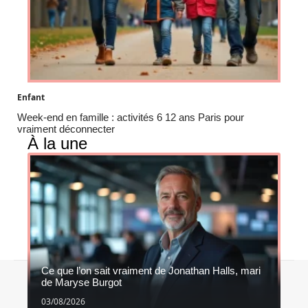
Enfant
Week-end en famille : activités 6 12 ans Paris pour
vraiment déconnecter
À la une
Ce que l’on sait vraiment de Jonathan Halls, mari
Contact
Mentions légales
Sitemap
de Maryse Burgot
© 2026 | empreintes-bebe.com
03/08/2026